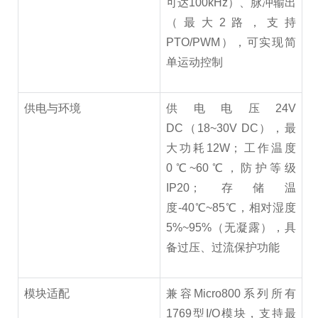
可达100kHz）、脉冲输出
（最大2路，支持
PTO/PWM），可实现简
单运动控制
供电与环境
供电电压24V
DC（18~30V DC），最
大功耗12W；工作温度
0℃~60℃，防护等级
IP20；存储温
度-40℃~85℃，相对湿度
5%~95%（无凝露），具
备过压、过流保护功能
模块适配
兼容Micro800系列所有
1769型I/O模块，支持最