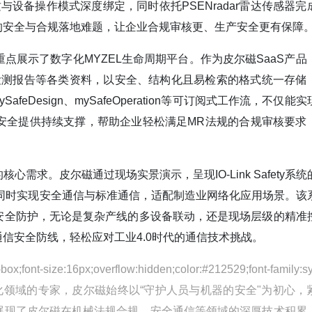
质与设备操作模式深度绑定，同时依托PSENradar雷达传感器完
的安全与合规落地难题，让企业合规审核更、生产安全更有保障
展示了数字化MYZEL生命周期平台。作为皮尔磁SaaS产品
、检测报告等各类资料，以安全、结构化且易检索的格式统一存储
Design、mySafeOperation等可订阅式工作流，不仅能
安全提供持续支撑，帮助企业轻松满足MR法规的合规审核要求
求。皮尔磁通过现场实景演示，呈现IO-Link Safety系统
系统，可同时实现安全通信与标准通信，适配制造业网络化应用场景。该
安全防护，无论是复杂产线的多设备联动，还是现场层级的精准
信安全防线，轻松应对工业4.0时代的通信技术挑战。
ox;font-size:16px;overflow:hidden;color:#212529;font-family:s
FFF;">作为安全自动化领域的专家，皮尔磁始终以“守护人员与机器的安全"为初心
展现了皮尔磁在机械法规合规、安全通信等领域的深厚技术积累