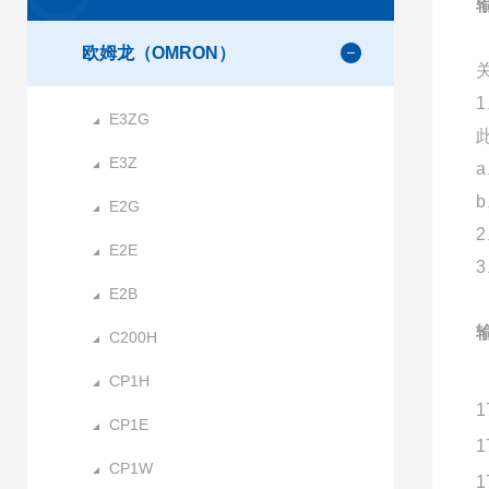
欧姆龙（OMRON）
E3ZG
E3Z
E2G
E2E
E2B
C200H
CP1H
1
CP1E
1
CP1W
1