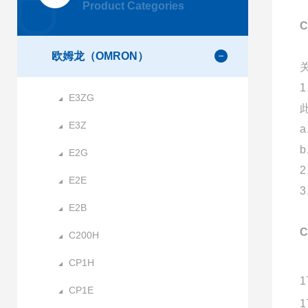
Product Categories
欧姆龙（OMRON）
E3ZG
E3Z
E2G
E2E
E2B
C200H
CP1H
1
CP1E
1