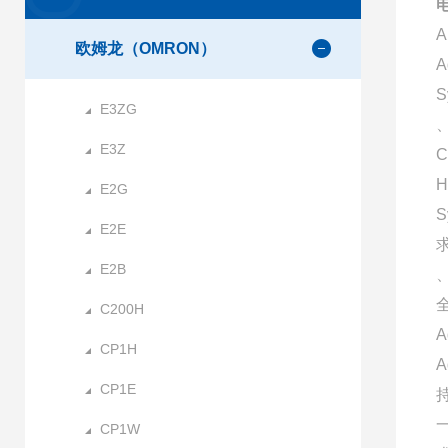
欧姆龙（OMRON）
A
S
E3ZG
、
E3Z
C
H
E2G
E2E
E2B
C200H
A
CP1H
CP1E
CP1W