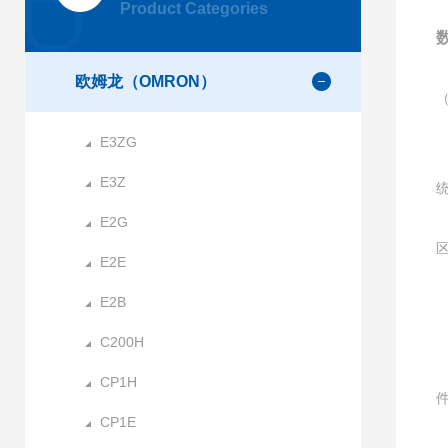
Product Categories
数
欧姆龙（OMRON）
E3ZG
E3Z
E2G
E2E
E2B
C200H
CP1H
CP1E