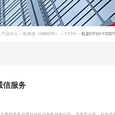
-
产品中心
-
欧姆龙（OMRON）
-
CP1H
- 机架CP1H-Y20D
D诚信服务
们是一家主要经营各品牌自动化设备配件的公司，主营产品有：分布式