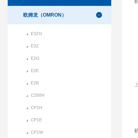
机
欧姆龙（OMRON）
E3ZG
E3Z
E2G
E2E
E2B
C200H
CP1H
CP1E
机
CP1W