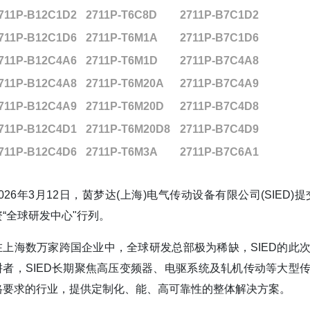
711P-B12C1D2
2711P-T6C8D
2711P-B7C1D2
711P-B12C1D6
2711P-T6M1A
2711P-B7C1D6
711P-B12C4A6
2711P-T6M1D
2711P-B7C4A8
711P-B12C4A8
2711P-T6M20A
2711P-B7C4A9
711P-B12C4A9
2711P-T6M20D
2711P-B7C4D8
711P-B12C4D1
2711P-T6M20D8
2711P-B7C4D9
711P-B12C4D6
2711P-T6M3A
2711P-B7C6A1
2026年3月12日，茵梦达(上海)电气传动设备有限公司(SI
资“全球研发中心"行列。
在上海数万家跨国企业中，全球研发总部极为稀缺，SIED的此
耕者，SIED长期聚焦高压变频器、电驱系统及轧机传动等大型
格要求的行业，提供定制化、能、高可靠性的整体解决方案。