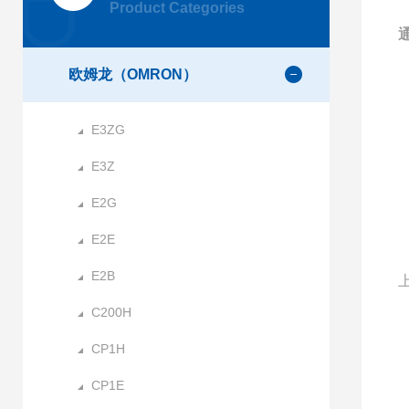
Product Categories
欧姆龙（OMRON）
E3ZG
E3Z
E2G
E2E
E2B
C200H
CP1H
CP1E