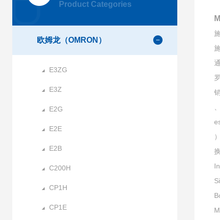
Product Categories
施
欧姆龙（OMRON）
施
通
E3ZG
E3Z
销
、
E2G
e
E2E
）
E2B
I
C200H
S
CP1H
B
CP1E
M