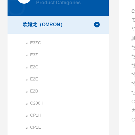
Product Categories
欧姆龙（OMRON）
E3ZG
E3Z
E2G
E2E
E2B
C
C200H
CP1H
C
CP1E