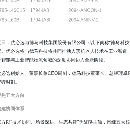
785-L40E
1794-IA16
2094-AMP5-S
785-L46C15
1794-IA8
2094-ANCON-1
785-L60B
1794-IA8I
2094-ANINV-2
近日，优必选与德马科技集团股份有限公司（以下简称“德马科技
议。优必选将与德马科技将共同推动人形机器人技术在工业智造
身智能与工业智能物流领域的深度协同迈入全新阶段。
优必选创始人、董事长兼CEO周剑，德马科技董事长、总经理卓
程碑时刻。
聚焦五大方向
构建协同体系
双方以"技术协同、场景深耕、生态共建"为战略主轴，围绕五大