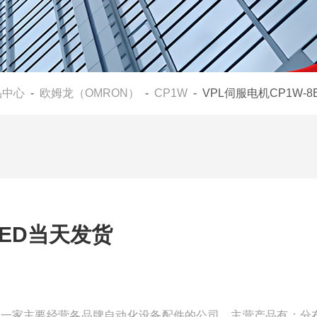
品中心
-
欧姆龙（OMRON）
-
CP1W
- VPL伺服电机CP1W-
8ED当天发货
我们是一家主要经营各品牌自动化设备配件的公司，主营产品有：分