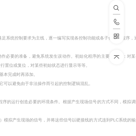
满足系统控制要求为主线，逐一编写实现各控制功能或各子任务的程序，逐
动作必要的准备，避免系统发生误动作。初始化程序的主要内容有：对某
进行置位或复位，对某些初始状态进行显示等等。
计基本完成时再添加。
它可以避免由于非法操作而引起的控制逻辑混乱。
程序的运行创造必要的环境条件。根据产生现场信号的方式不同，模拟调
）模拟产生现场的信号，并将这些信号以硬接线的方式连到PLC系统的输