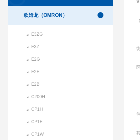
欧姆龙（OMRON）
E3ZG
E3Z
E2G
E2E
E2B
C200H
CP1H
CP1E
CP1W