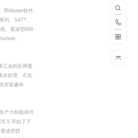
带Master软件、
y 系列、SATT、
安全系统、紧凑型800
tructure、
各类工业的应用需
及废水处理、石化
系统安装遍布
量生产力和取得可
OCS 开始了下
随着这些技