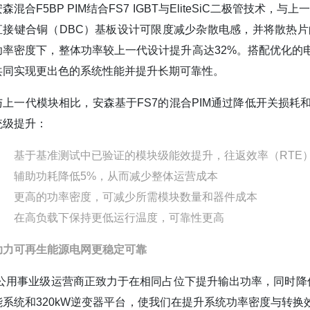
安森混合F5BP PIM结合FS7 IGBT与EliteSiC二极管
直接键合铜（DBC）基板设计可限度减少杂散电感，并将散热片
功率密度下，整体功率较上一代设计提升高达32%。搭配优化的
共同实现更出色的系统性能并提升长期可靠性。
与上一代模块相比，安森基于FS7的混合PIM通过降低开关损耗
统级提升：
基于基准测试中已验证的模块级能效提升，往返效率（RTE）提
辅助功耗降低5%，从而减少整体运营成本
更高的功率密度，可减少所需模块数量和器件成本
在高负载下保持更低运行温度，可靠性更高
助力可再生能源电网更稳定可靠
“公用事业级运营商正致力于在相同占位下提升输出功率，同时降低
能系统和320kW逆变器平台，使我们在提升系统功率密度与转