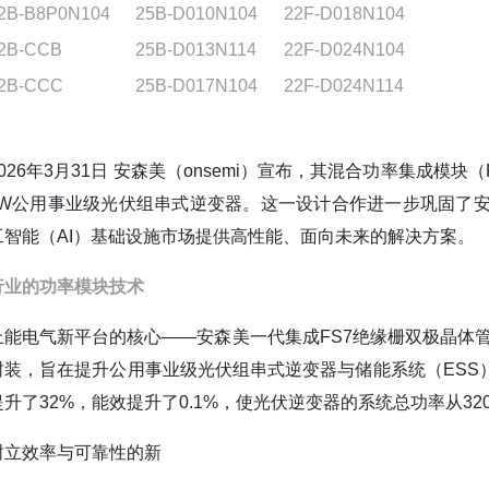
2B-B8P0N104
25B-D010N104
22F-D018N104
2B-CCB
25B-D013N114
22F-D024N104
2B-CCC
25B-D017N104
22F-D024N114
2026年3月31日 安森美（onsemi）宣布，其混合功率集成模块
kW公用事业级光伏组串式逆变器。这一设计合作进一步巩固了
工智能（AI）基础设施市场提供高性能、面向未来的解决方案。
行业的功率模块技术
上能电气新平台的核心——安森美一代集成FS7绝缘栅双极晶体管（
封装，旨在提升公用事业级光伏组串式逆变器与储能系统（ESS
提升了32%，能效提升了0.1%，使光伏逆变器的系统总功率从320
树立效率与可靠性的新