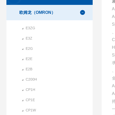
减
欧姆龙（OMRON）
A
S
E3ZG
、
E3Z
C
H
E2G
E2E
E2B
C200H
A
CP1H
CP1E
CP1W