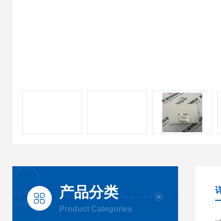
产品分类
Product Categories