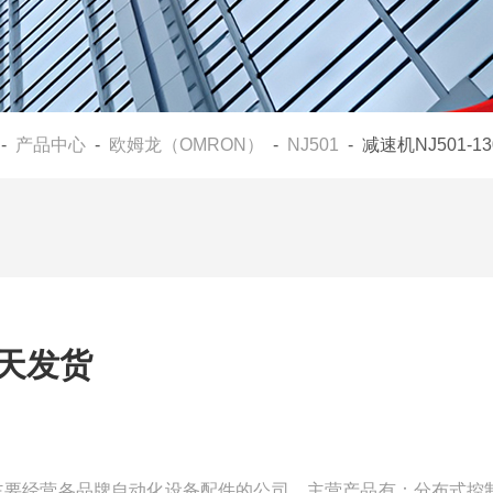
-
产品中心
-
欧姆龙（OMRON）
-
NJ501
- 减速机NJ501-1
当天发货
是一家主要经营各品牌自动化设备配件的公司，主营产品有：分布式控