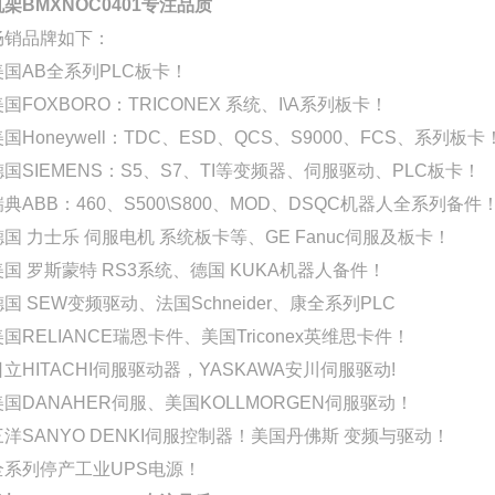
机架BMXNOC0401专注品质
畅销品牌如下：
美国AB全系列PLC板卡！
美国FOXBORO：TRICONEX 系统、I\A系列板卡！
国Honeywell：TDC、ESD、QCS、S9000、FCS、系列板卡
德国SIEMENS：S5、S7、TI等变频器、伺服驱动、PLC板卡！
瑞典ABB：460、S500\S800、MOD、DSQC机器人全系列备件
德国 力士乐 伺服电机 系统板卡等、GE Fanuc伺服及板卡！
美国 罗斯蒙特 RS3系统、德国 KUKA机器人备件！
德国 SEW变频驱动、法国Schneider、康全系列PLC
美国RELIANCE瑞恩卡件、美国Triconex英维思卡件！
日立HITACHI伺服驱动器，YASKAWA安川伺服驱动!
美国DANAHER伺服、美国KOLLMORGEN伺服驱动！
三洋SANYO DENKI伺服控制器！美国丹佛斯 变频与驱动！
全系列停产工业UPS电源！