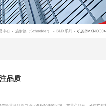
品中心
-
施耐德（Schneider）
-
BMX系列
- 机架BMXNOC0
专注品质
一家主要经营各品牌自动化设备配件的公司，主营产品有：分布式控