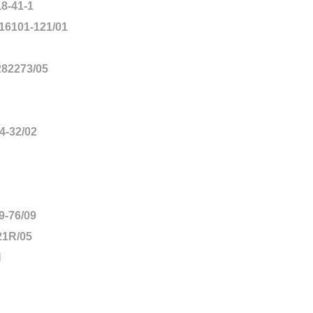
-41-1
16101-121/01
82273/05
-32/02
-76/09
1R/05
N