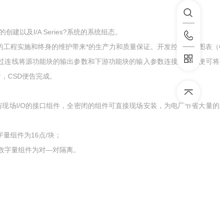
以及I/A Series?系统的系统组态。
，为项目的工程实施和终身的维护带来*的生产力和质量保证。开发控制策略图表（
上。通过连线将源功能块的输出参数和下游功能块的输入参数连接起来，便可
，CSD便告完成。
统与现场I/O的接口组件，全密闭的组件可直接现场安装，为电厂节省大量
量组件为16点/块；
，数字量组件为对—对隔离。