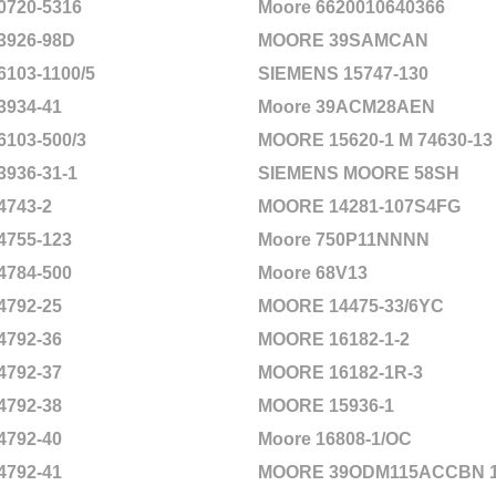
0720-5316
Moore 6620010640366
3926-98D
MOORE 39SAMCAN
6103-1100/5
SIEMENS 15747-130
3934-41
Moore 39ACM28AEN
6103-500/3
MOORE 15620-1 M 74630-13
3936-31-1
SIEMENS MOORE 58SH
4743-2
MOORE 14281-107S4FG
4755-123
Moore 750P11NNNN
4784-500
Moore 68V13
4792-25
MOORE 14475-33/6YC
4792-36
MOORE 16182-1-2
4792-37
MOORE 16182-1R-3
4792-38
MOORE 15936-1
4792-40
Moore 16808-1/OC
4792-41
MOORE 39ODM115ACCBN 16