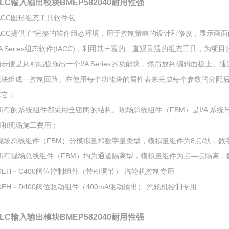
PLC输入输出模块BMEP582040耐用性强
IACC图形组态工具软件包
ACC提供了*完整的软件组态环境，用于控制策略的设计和修改，显示画面的创建
I/A Series组态软件(IACC)，利用其丰富的、直观灵活的组态工具
的步便是从粘帖板拖出一个I/A Series的功能块，然后放到编辑面板
能块组成一控制回路。在使用每个功能块的属性表来完成每个参数的分配后
其它：
*所有的系统组件都采用全密闭的结构。现场总线组件（FBM）是I/A 系
用和现场施工费用；
*现场总线组件（FBM）分模拟量和数字量类型，模拟量组件为8点/块，数字
*所有现场总线组件（FBM）均为通道隔离型，模拟量组件为点—点隔离
DEH－C400阀位控制组件（带P.I调节） 汽轮机控制专用
DEH－D400阀位驱动组件（400mA驱动输出） 汽轮机控制专用
PLC输入输出模块BMEP582040耐用性强