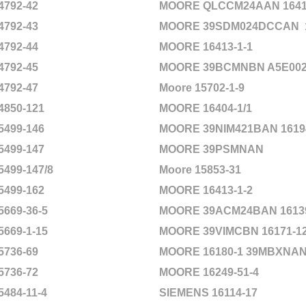
4792-42
MOORE QLCCM24AAN 16418
4792-43
MOORE 39SDM024DCCAN
4792-44
MOORE 16413-1-1
4792-45
MOORE 39BCMNBN A5E002
4792-47
Moore 15702-1-9
4850-121
MOORE 16404-1/1
5499-146
MOORE 39NIM421BAN 16194
5499-147
MOORE 39PSMNAN
5499-147/8
Moore 15853-31
5499-162
MOORE 16413-1-2
5669-36-5
MOORE 39ACM24BAN 16139
5669-1-15
MOORE 39VIMCBN 16171-12
5736-69
MOORE 16180-1 39MBXNA
5736-72
MOORE 16249-51-4
5484-11-4
SIEMENS 16114-17