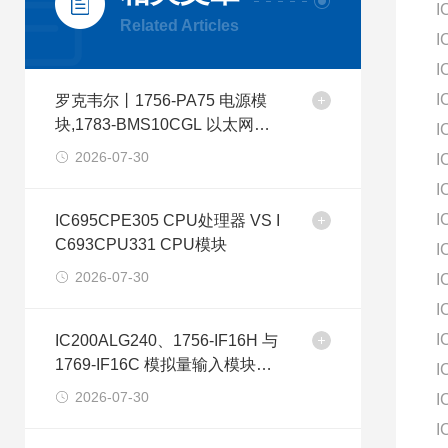
I
Related Articles
I
I
I
罗克韦尔丨1756-PA75 电源模
块,1783-BMS10CGL 以太网交
I
换机
2026-07-30
I
I
I
IC695CPE305 CPU处理器 VS I
C693CPU331 CPU模块
I
2026-07-30
I
I
I
IC200ALG240、1756-IF16H 与
1769-IF16C 模拟量输入模块型
I
号差异分析
2026-07-30
I
I