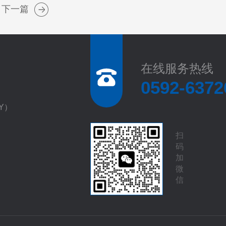
下一篇
在线服务热线
0592-6372
EY）
扫
码
加
微
信