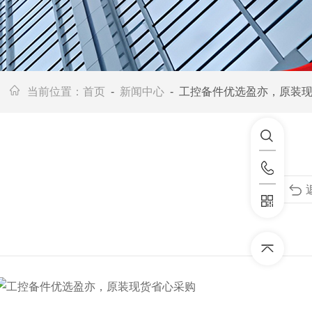
当前位置：
首页
-
新闻中心
- 工控备件优选盈亦，原装