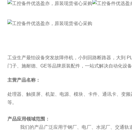
工业生产最怕设备突发故障停机，小到回路断路器，大到 P
门子、施耐德、GE等品牌原装配件，一站式解决自动化设
主营产品名称：
处理器
、触摸屏、
机架
、
电源
、
模块
、
卡
件
、
通讯卡、
变频
等
。
产品
应用领域
范围
：
我们的
产品广泛应用于
钢厂
、
电厂
、
水泥厂、交
通
轨