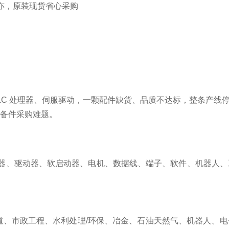
LC 处理器、伺服驱动，一颗配件缺货、品质不达标，整条产线停
备备件采购难题。
器
、
驱动器
、
软启动器
、电机
、
数据线
、
端子
、
软件、机器人、
道
、市政工程、水
利
处理
/环保
、
冶金、石油天然气、
机器人
、
电