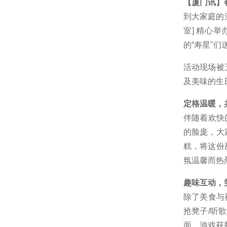
【厦门讯】
到大家庭的
室] 精心
的“寿星"
活动现场被
及美味的生
定格温暖，
伴随着欢快
的脸庞，大
糕，将这份
氛温馨而热
趣味互动，
除了美食与
抢凳子/听
面。游戏获