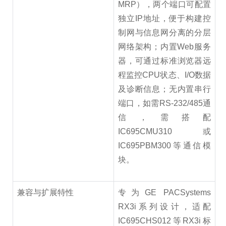
MRP），两个端口可配置
独立IP地址，便于构建控
制网与信息网分离的分层
网络架构；内置Web服务
器，可通过标准浏览器远
程监控CPU状态、I/O数据
及诊断信息；无内置串行
端口，如需RS-232/485通
信，需搭配
IC695CMU310或
IC695PBM300等通信模
块。
兼容与扩展特性
专为GE PACSystems
RX3i系列设计，适配
IC695CHS012等RX3i标